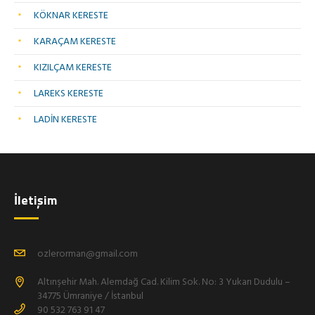
KÖKNAR KERESTE
KARAÇAM KERESTE
KIZILÇAM KERESTE
LAREKS KERESTE
LADİN KERESTE
İletişim
ozlerorman@gmail.com
Altınşehir Mah. Alemdağ Cad. Kilim Sok. No: 3 Yukarı Dudulu –
34775 Ümraniye / İstanbul
90 532 763 91 47