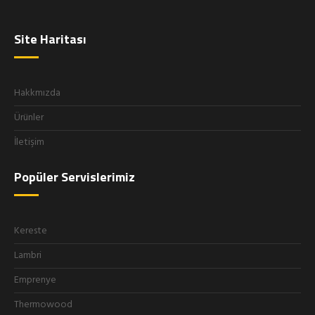
Site Haritası
Hakkmızda
Ürünler
İletişim
Popüler Servislerimiz
Kereste
Lambri
Emprenye
Thermowood