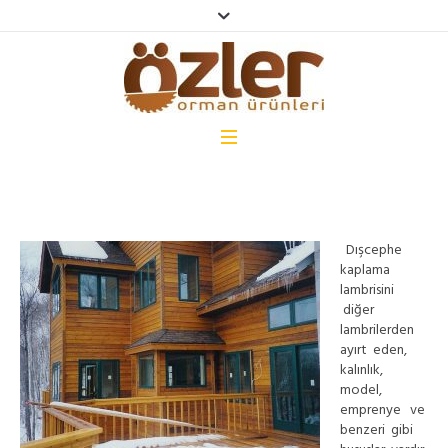
Dışcephe
kaplama
lambrisini
diğer
lambrilerden
ayırt eden,
kalınlık,
model,
emprenye ve
benzeri gibi