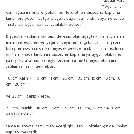
hususlar vardır.
Yoğunlukla
çam ağacının emprenyelenmesi ile üretilen dışcephe kaplama
lambrileri, yeterli bütçe oluşturulduğun da lareks veya iroko ve
hatta tik ağacından da yapılabilmektedir.
Dışcephe kaplama lambrisinde esas olan ağaçta ki nem oranının
minimize edilmesi ve yağmur veya herhangi bir sıvının ahşabın
birleşme noktasın da kalmayacak şekilde lambrinin imal edilmesi
dir. Yani kısaca lambrinin dışcephe kaplama ya uygun olabilmesi
için iyi kurutulması ve suyu tutmaması hatta suyun akmasını
sağlaması lazım gelmektedir.
1.8 cm Kalınlık : 10 cm, 11 cm, 12.5 cm, 13.5 cm, 15 cm, 16 cm, 18
cm, 20 cm
ve 23 cm genişliklerde,
2.2 cm Kalınlık : 10 cm, 11 cm, 12.5 cm, 13.5 cm, 15 cm ve 16 cm
genişliklerde ki
tahtalar stokta hazır olabileceği gibi farklı ölçüler için de imalat
yapılabilmektedir.