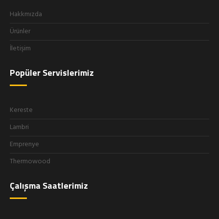
Hakkmızda
Ürünler
İletişim
Popüler Servislerimiz
Kereste
Lambri
Emprenye
Thermowood
Çalışma Saatlerimiz