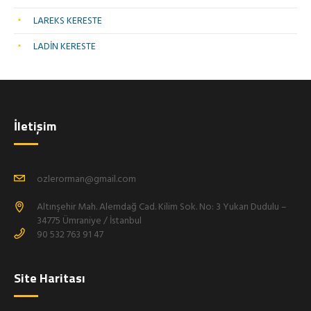
LAREKS KERESTE
LADİN KERESTE
İletişim
ozlerorman@gmail.com
Altınşehir Mah. Alemdağ Cad. Kilim Sok. No: 3 Yukarı Dudulu –
34775 Ümraniye / İstanbul
90 532 763 91 47
Site Haritası