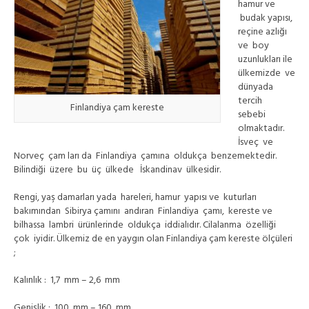
hamur ve
budak yapısı,
reçine azlığı
ve boy
uzunlukları ile
ülkemizde ve
dünyada
tercih
Finlandiya çam kereste
sebebi
olmaktadır.
İsveç ve
Norveç çam ları da Finlandiya çamına oldukça benzemektedir.
Bilindiği üzere bu üç ülkede İskandinav ülkesidir.
Rengi, yaş damarları yada hareleri, hamur yapısı ve kuturları
bakımından Sibirya çamını andıran Finlandiya çamı, kereste ve
bilhassa lambri ürünlerinde oldukça iddialıdır. Cilalanma özelliği
çok iyidir. Ülkemiz de en yaygın olan Finlandiya çam kereste ölçüleri
;
Kalınlık : 1,7 mm – 2,6 mm
Genişlik : 100 mm – 160 mm