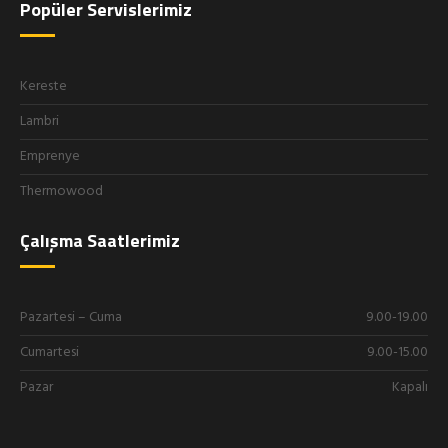
Popüler Servislerimiz
Kereste
Lambri
Emprenye
Thermowood
Çalışma Saatlerimiz
Pazartesi – Cuma
9.00-19.00
Cumartesi
9.00-15.00
Pazar
Kapalı