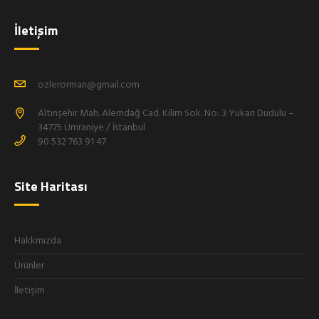
İletişim
ozlerorman@gmail.com
Altınşehir Mah. Alemdağ Cad. Kilim Sok. No: 3 Yukarı Dudulu –
34775 Ümraniye / İstanbul
90 532 763 91 47
Site Haritası
Hakkmızda
Ürünler
İletişim