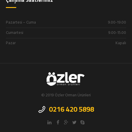
Pazartesi – Cuma
9.00-19.00
Cumartesi
9.00-15.00
Pazar
Kapalı
© 2019 Özler Orman Ürünleri
0216 420 5898