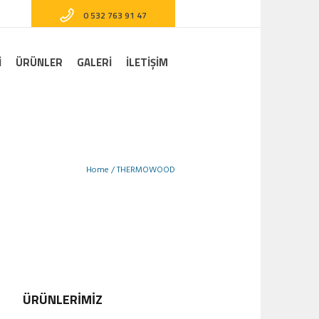
0 532 763 91 47
I
ÜRÜNLER
GALERI
İLETİŞİM
Home
/
THERMOWOOD
ÜRÜNLERİMİZ