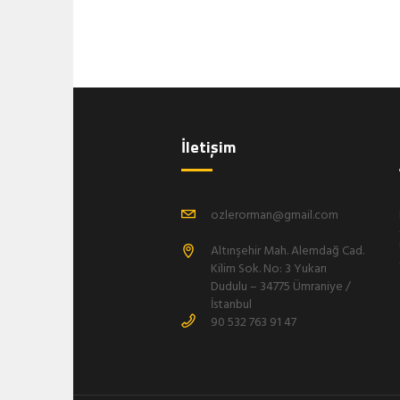
İletişim
ozlerorman@gmail.com
Altınşehir Mah. Alemdağ Cad.
Kilim Sok. No: 3 Yukarı
Dudulu – 34775 Ümraniye /
İstanbul
90 532 763 91 47