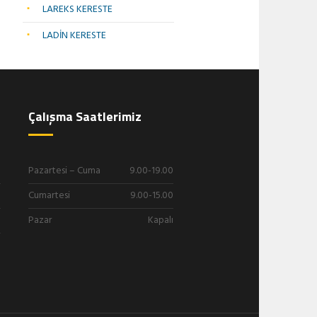
LAREKS KERESTE
LADİN KERESTE
Çalışma Saatlerimiz
Pazartesi – Cuma
9.00-19.00
Cumartesi
9.00-15.00
Pazar
Kapalı