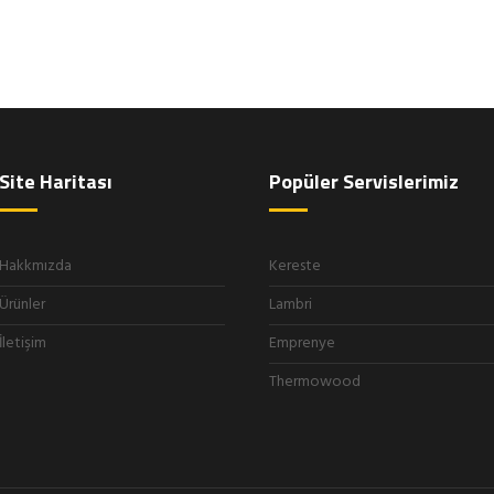
Site Haritası
Popüler Servislerimiz
Hakkmızda
Kereste
Ürünler
Lambri
İletişim
Emprenye
Thermowood