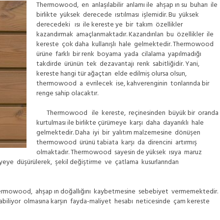
Thermowood, en anlaşılabilir anlamı ile ahşap ın su buharı ile
birlikte yüksek derecede ısıtılması işlemidir. Bu yüksek
derecedeki ısı ile kereste ye bir takım özellikler
kazandırmak amaçlanmaktadır. Kazandırılan bu özellikler ile
kereste çok daha kullanışlı hale gelmektedir. Thermowood
ürüne farklı bir renk boyama yada cilalama yapılmadığı
takdirde ürünün tek dezavantajı renk sabitliğidir. Yani,
kereste hangi tür ağaçtan elde edilmiş olursa olsun,
thermowood a evrilecek ise, kahverenginin tonlarında bir
renge sahip olacaktır.
Thermowood ile kereste, reçinesinden büyük bir oranda
kurtulması ile birlikte çürümeye karşı daha dayanıklı hale
gelmektedir. Daha iyi bir yalıtım malzemesine dönüşen
thermowood ürünü tabiata karşı da direncini artırmış
olmaktadır. Thermowood sayesin de yüksek ısıya maruz
iyeye düşürülerek, şekil değiştirme ve çatlama kusurlarından
mowood, ahşap ın doğallığını kaybetmesine sebebiyet vermemektedir.
abiliyor olmasına karşın fayda-maliyet hesabı neticesinde çam kereste