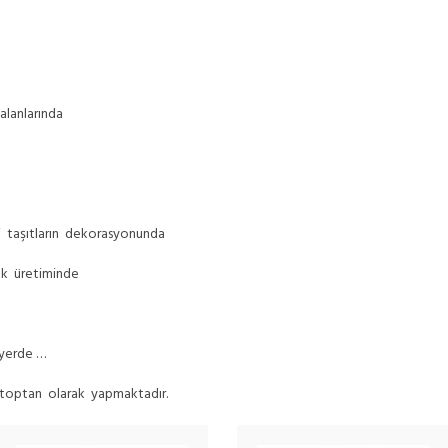
e
 alanlarında
 taşıtların dekorasyonunda
ık üretiminde
 yerde …
 toptan olarak yapmaktadır.