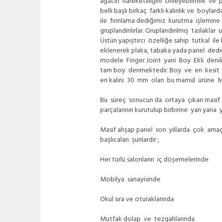
ağacın hareketliliğini önleyebilmek ve pr
belli başlı birkaç farklı kalınlık ve boyl
ile fırınlama dediğimiz kurutma işlemine 
gruplandırılırlar. Gruplandırılmış taslakl
Üstün yapıştırcı özelliğe sahip tutkal il
eklenerek plaka, tabaka yada panel dedi
modele Finger Joint yani Boy Ekli denili
tam boy denmektedir. Boy ve en kesit ölç
en kalını 30 mm olan bu mamül ürüne M
Bu süreç sonucun da ortaya çıkan masif a
parçalarının kurutulup birbirine yan yana y
Masif ahşap panel son yıllarda çok amaçlı
başlıcaları şunlardır ;
Her türlü salonların iç döşemelerinde
Mobilya sanayisinde
Okul sıra ve oturaklarında
Mutfak dolap ve tezgahlarında