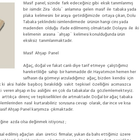
Masif panel, sizinde fark edeceğiniz gibi eksik tanımlanmış
bir isimdir. Zira `dolu` anlamına gelen masif ile tabaka yada
plaka kelimesini bir araya getirdiğimizde ortaya çıkan, Dolu
Tabaka şeklindeki isimlendirmede ürünün hangi cins yada
madenden olduğu ifade edilmemiş olmaktadır. Dolayısı ile iki
kelimenin arasına `ahşap` kelimesi konulduğunda ürün
eksiksiz tanımlanmaktadır.
Masif Ahşap Panel
Ağaç, doğal ve fakat canlı diye tarif etmeye çalıştığımız
hareketliliğe sahip bir hammadde dir. Hayatımızın hemen her
safhasın da görmeyi arzuladığımız ağaç, bizden kendisi için
ki aksi halde başıboş bırakıldığı vakit tepkisel özelliğini acımasızca
i veren ahşap ın bu asiliğini en çok da tabakalar da gözlemlemekteyiz.
 arttıkça direnç ve tepkisellikleri de artmaktadır. Doğal bir ağaç tabaka
emlerinden nasıl kurtarabiliriz sorusuna cevap olarak, dar ince ve kısa
 Masif Ahşap Panel karşımıza çıkmaktadır.
iğine azda olsa değinmek istiyoruz ;
sal edilmiş ağaçları alan üretici firmalar, yukarı da bahs ettiğimiz üzere