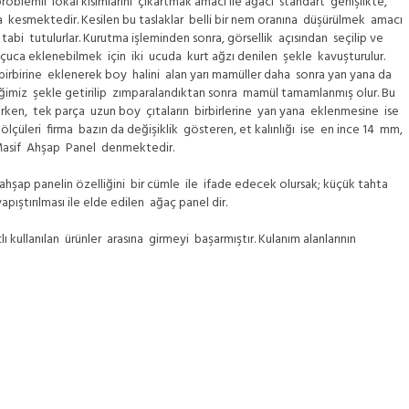
oblemli lokal kısımlarını çıkartmak amacı ile ağacı standart genişlikte,
arda kesmektedir. Kesilen bu taslaklar belli bir nem oranına düşürülmek amacı
tabi tutulurlar. Kurutma işleminden sonra, görsellik açısından seçilip ve
ar uçuca eklenebilmek için iki ucuda kurt ağzı denilen şekle kavuşturulur.
e birbirine eklenerek boy halini alan yarı mamüller daha sonra yan yana da
ğimiz şekle getirilip zımparalandıktan sonra mamül tamamlanmış olur. Bu
rken, tek parça uzun boy çıtaların birbirlerine yan yana eklenmesine ise
üleri firma bazın da değişiklik gösteren, et kalınlığı ise en ince 14 mm,
asif Ahşap Panel denmektedir.
hşap panelin özelliğini bir cümle ile ifade edecek olursak; küçük tahta
apıştırılması ile elde edilen ağaç panel dir.
 kullanılan ürünler arasına girmeyi başarmıştır. Kulanım alanlarının