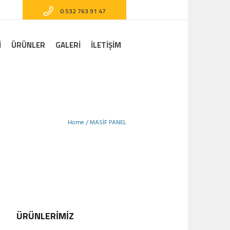
0 532 763 91 47
I
ÜRÜNLER
GALERI
İLETİŞİM
Home
/
MASİF PANEL
ÜRÜNLERİMİZ