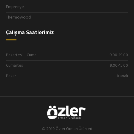
Emprenye
Thermowood
Çalışma Saatlerimiz
Pazartesi – Cuma
9.00-19.00
Cumartesi
9.00-15.00
Pazar
Kapalı
© 2019 Özler Orman Ürünleri