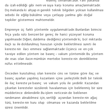
edilmiş olmamaktadır. Yani yukarıda
da izah edildiği gibi nem ve suya karşı koruma amaçlanmaktadır.
Dış mekanda ki ahşap ın gerekli teknik bilgiden yoksun kullanılması
sebebi ile eğilip bükülme veya çatlayıp yarılma gibi doğal
tepkiler göstermesi muhtemeldir.
Emprenye üç farklı yöntemle uygulanmaktadır. Bunlardan birincisi
fırça yada rulo benzeri bir gereç ile harici yüzeysel koruma
yapılmasıdır. Diğeri, daldırma dediğimiz yöntemdir ki, bol miktarda
ilaçlı su ile doldurulmuş havuzun içinde bekletilmesi sureti ile
kereste nin ilacı emmesi sağlanmaktadır. Üçüncü ve en çok
tavsiye edilen yöntem ise basınç – vakum yöntemidir. Bu yöntem
de esas olan ilacın mümkün mertebe kereste nin derinliklerine
nüfus ettirilmesidir.
Önceden kurutulmuş olan kereste cins ve türüne göre ilaç ve
basınç ayarları yapılmış kazanların içine yerleştirilir. Belli bir teknik
ile ilaç kereste ye basınç ve vakum yolu ile yedirilir. Kazandan
çıkarılan keresteler süzülerek havalanması için belirlenmiş bir süre
müddetince dinlendirilir. Bu işlem neticesin de beklenen
randımanın alınabilmesi için, sertliği açısından kereste nin ağaç
türü, kereste nin kuru olup olmaması ve kazanda bekletilme
süresi önemlidir.