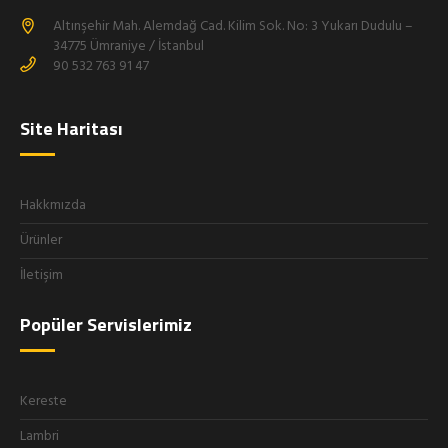
Altınşehir Mah. Alemdağ Cad. Kilim Sok. No: 3 Yukarı Dudulu –
34775 Ümraniye / İstanbul
90 532 763 91 47
Site Haritası
Hakkmızda
Ürünler
İletişim
Popüler Servislerimiz
Kereste
Lambri