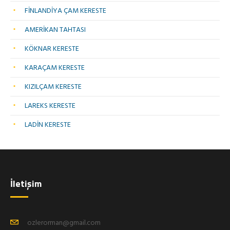
FİNLANDİYA ÇAM KERESTE
AMERİKAN TAHTASI
KÖKNAR KERESTE
KARAÇAM KERESTE
KIZILÇAM KERESTE
LAREKS KERESTE
LADİN KERESTE
İletişim
ozlerorman@gmail.com