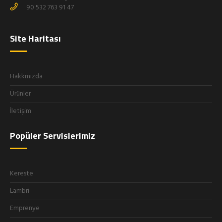
90 532 763 91 47
Site Haritası
Hakkmızda
Ürünler
İletişim
Popüler Servislerimiz
Kereste
Lambri
Emprenye