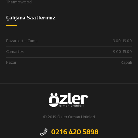
Thermowood
Çalışma Saatlerimiz
Pazartesi – Cuma
9.00-19.00
Cumartesi
9.00-15.00
Pazar
Kapalı
© 2019 Özler Orman Ürünleri
0216 420 5898