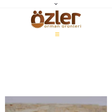
GALERILER
Home
/
Galleries