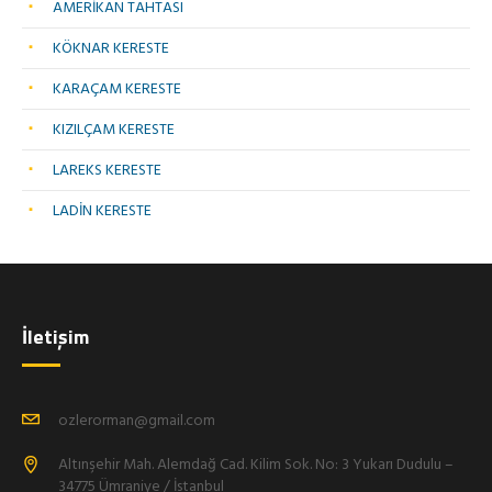
AMERİKAN TAHTASI
KÖKNAR KERESTE
KARAÇAM KERESTE
KIZILÇAM KERESTE
LAREKS KERESTE
LADİN KERESTE
İletişim
ozlerorman@gmail.com
Altınşehir Mah. Alemdağ Cad. Kilim Sok. No: 3 Yukarı Dudulu –
34775 Ümraniye / İstanbul