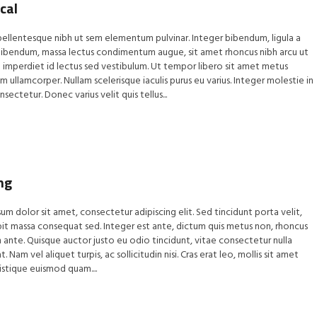
ical
ellentesque nibh ut sem elementum pulvinar. Integer bibendum, ligula a
bibendum, massa lectus condimentum augue, sit amet rhoncus nibh arcu ut
 imperdiet id lectus sed vestibulum. Ut tempor libero sit amet metus
 ullamcorper. Nullam scelerisque iaculis purus eu varius. Integer molestie in
sectetur. Donec varius velit quis tellus...
ng
um dolor sit amet, consectetur adipiscing elit. Sed tincidunt porta velit,
pit massa consequat sed. Integer est ante, dictum quis metus non, rhoncus
ante. Quisque auctor justo eu odio tincidunt, vitae consectetur nulla
 Nam vel aliquet turpis, ac sollicitudin nisi. Cras erat leo, mollis sit amet
ristique euismod quam....