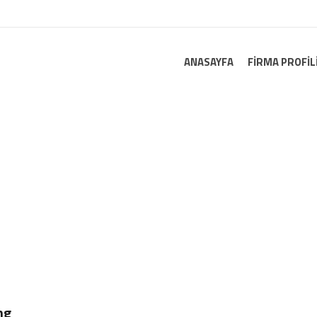
ANASAYFA
FIRMA PROFIL
SPAN>SERVICES</SPAN>
ng