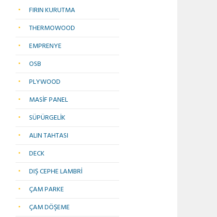
FIRIN KURUTMA
THERMOWOOD
EMPRENYE
OSB
PLYWOOD
MASİF PANEL
SÜPÜRGELİK
ALIN TAHTASI
DECK
DIŞ CEPHE LAMBRİ
ÇAM PARKE
ÇAM DÖŞEME