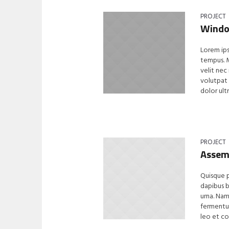
PROJECT
Wind
Lorem ips
tempus. M
velit nec
volutpat 
dolor ultr
PROJECT
Assem
Quisque p
dapibus 
urna. Nam
fermentum
leo et con