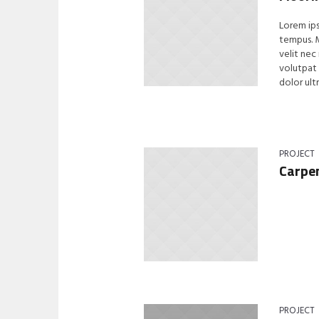
Lorem ips
tempus. M
velit nec
volutpat 
dolor ultr
PROJECT
Carpe
PROJECT