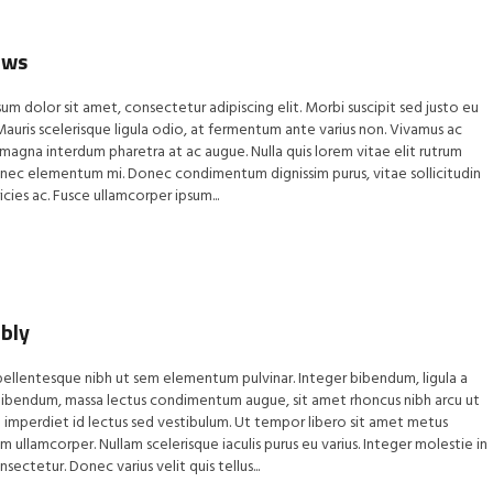
ows
um dolor sit amet, consectetur adipiscing elit. Morbi suscipit sed justo eu
auris scelerisque ligula odio, at fermentum ante varius non. Vivamus ac
 magna interdum pharetra at ac augue. Nulla quis lorem vitae elit rutrum
nec elementum mi. Donec condimentum dignissim purus, vitae sollicitudin
icies ac. Fusce ullamcorper ipsum...
bly
ellentesque nibh ut sem elementum pulvinar. Integer bibendum, ligula a
bibendum, massa lectus condimentum augue, sit amet rhoncus nibh arcu ut
 imperdiet id lectus sed vestibulum. Ut tempor libero sit amet metus
 ullamcorper. Nullam scelerisque iaculis purus eu varius. Integer molestie in
sectetur. Donec varius velit quis tellus...