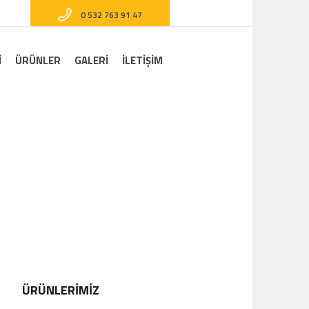
0 532 763 91 47
I
ÜRÜNLER
GALERI
İLETİŞİM
Home
/
Services
ÜRÜNLERİMİZ