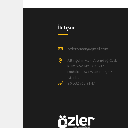
İletişim
ozlerorman@gmail.com
Altınşehir Mah. Alemdağ Cad.
Kilim Sok. No: 3 Yukarı
Dudulu – 34775 Ümraniye /
İstanbul
90 532 763 91 47