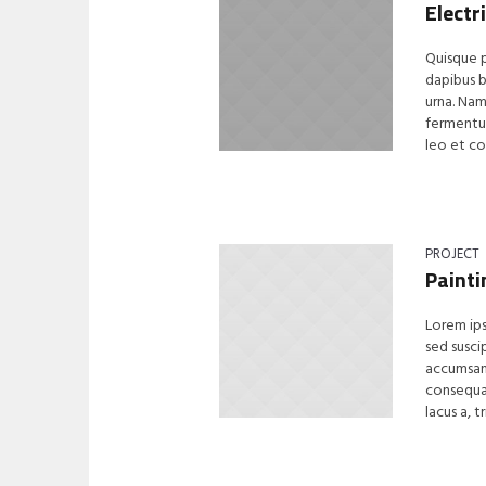
Electr
Quisque p
dapibus 
urna. Nam
fermentum
leo et con
PROJECT
Painti
Lorem ips
sed susci
accumsan 
consequat.
lacus a, t