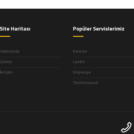
Site Haritası
Popüler Servislerimiz
Hakkmızda
Kereste
Ürünler
Lambri
İletişim
Emprenye
Thermowood