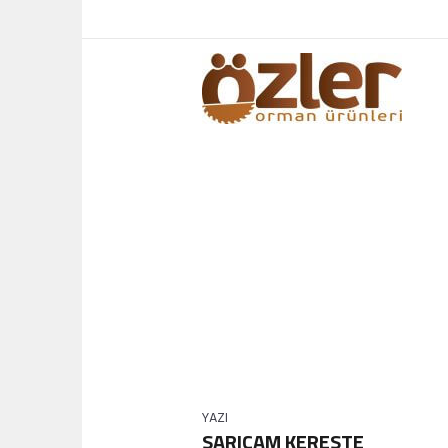
KATEGORI: <SPAN>KE
YAZI
SARIÇAM KERESTE