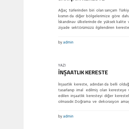
Ağaç türlerinden biri olan sarıçam Türk
kısmın da diğer bölgelerimize göre daha
İskandinav ülkelerinde de yüksek kalite
ziyade sektörümüzü ilgilendiren kerestesi
by
admin
YAZI
İNŞAATLIK KERESTE
İnşaatlık kereste, adından da belli old
tasarlanıp imal edilmiş olan keresteye 
edilen inşaatlık keresteyi diğer kereste
olmasıdır. Doğrama ve dekorasyon amaçlı
by
admin