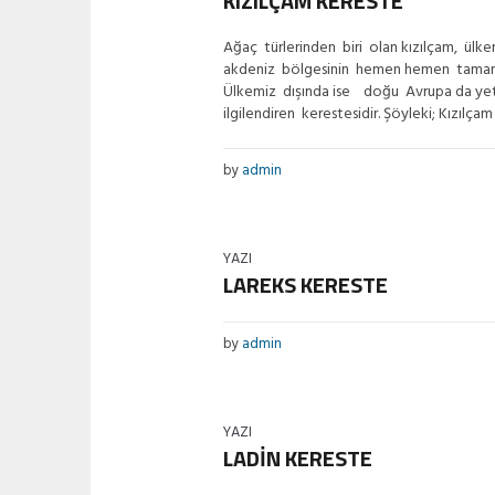
KIZILÇAM KERESTE
Ağaç türlerinden biri olan kızılçam, ülk
akdeniz bölgesinin hemen hemen tamamın
Ülkemiz dışında ise doğu Avrupa da yet
ilgilendiren kerestesidir. Şöyleki; Kızılç
by
admin
YAZI
LAREKS KERESTE
by
admin
YAZI
LADİN KERESTE