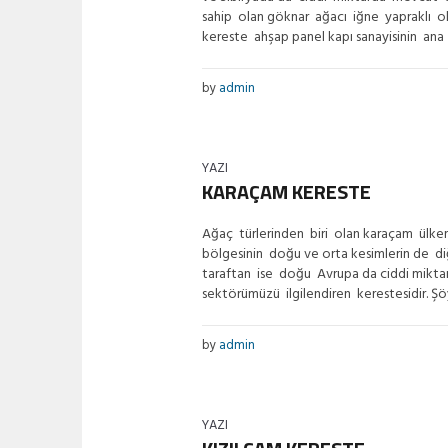
sahip olan göknar ağacı iğne yapraklı olu
kereste ahşap panel kapı sanayisinin ana 
by
admin
YAZI
KARAÇAM KERESTE
Ağaç türlerinden biri olan karaçam ülke
bölgesinin doğu ve orta kesimlerin de d
taraftan ise doğu Avrupa da ciddi mikta
sektörümüzü ilgilendiren kerestesidir. Şö
by
admin
YAZI