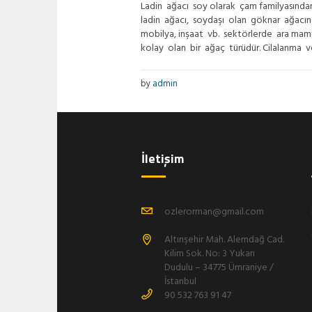
Ladin ağacı soy olarak çam familyasında
ladin ağacı, soydaşı olan göknar ağacın
mobilya, inşaat vb. sektörlerde ara mam
kolay olan bir ağaç türüdür. Cilalanma ve 
by
admin
İletişim
ozlerorman@gmail.com
Altınşehir Mah. Alemdağ Cad.
Kilim Sok. No: 3 Yukarı
Dudulu – 34775 Ümraniye /
İstanbul
90 532 763 91 47