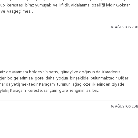
p kerestesi biraz yumuşak ve liflidir. Vidalanma özelliği iyidir. Göknar
ve vazgeçilmez ...
16 AĞUSTOS 201
miz de Marmara bölgesinin batısı, güneyi ve doğusun da Karadeniz
iğer bölgelerimize göre daha yoğun bir şekilde bulunmaktadır. Diğer
rlar da yetişmektedir. Karaçam türünün ağaç özelliklerinden ziyade
yleki; Karaçam kereste, sarıçam göre renginin az bir...
16 AĞUSTOS 201