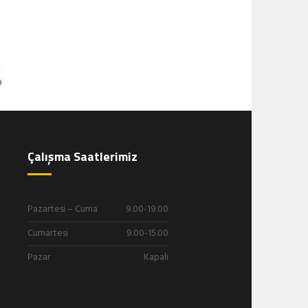
9
Çalışma Saatlerimiz
Pazartesi – Cuma
9.00-19.00
Cumartesi
9.00-15.00
Pazar
Kapalı