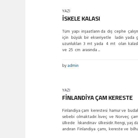
YAZI
İSKELE KALASI
Tüm yapı inşaatların da dış cephe çalışm
için büyük bir ekseriyetle ladin yada 
uzunlukları 3 mt yada 4 mt olan kalasla
ve 25 cm arasında ...
by
admin
YAZI
FİNLANDİYA ÇAM KERESTE
Finlandiya çam kerestesi hamur ve budak 
sebebi olmaktadır. İsveç ve Norveç çam 
ülkede İskandinav ülkesidir. Rengi, yaş d
andıran Finlandiya çamı, kereste ve bilhas