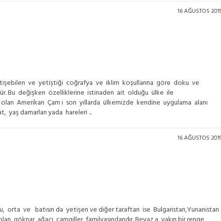
16 AĞUSTOS 201
işebilen ve yetiştiği coğrafya ve iklim koşullarına göre doku ve
ür. Bu değişken özelliklerine istinaden ait olduğu ülke ile
iri olan Amerikan Çam ı son yıllarda ülkemizde kendine uygulama alanı
 yaş damarları yada hareleri ...
16 AĞUSTOS 201
orta ve batısın da yetişen ve diğer taraftan ise Bulgaristan,Yunanistan
lan göknar ağacı çamgiller familyasındandır. Beyaz a yakın bir renge