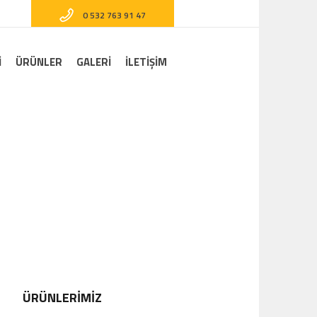
0 532 763 91 47
I
ÜRÜNLER
GALERI
İLETİŞİM
Home
/
Ürünlerimiz
/
Kereste
ÜRÜNLERİMİZ