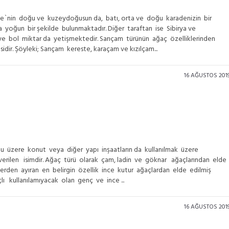
iye`nin doğu ve kuzeydoğusun da, batı, orta ve doğu karadenizin bir
 yoğun bir şekilde bulunmaktadır. Diğer taraftan ise Sibirya ve
 ve bol miktar da yetişmektedir. Sarıçam türünün ağaç özelliklerinden
dir. Şöyleki; Sarıçam kereste, karaçam ve kızılçam...
16 AĞUSTOS 201
uğu üzere konut veya diğer yapı inşaatların da kullanılmak üzere
verilen isimdir. Ağaç türü olarak çam, ladin ve göknar ağaçlarından elde
lerden ayıran en belirgin özellik ince kutur ağaçlardan elde edilmiş
 kullanılamıyacak olan genç ve ince ...
16 AĞUSTOS 201