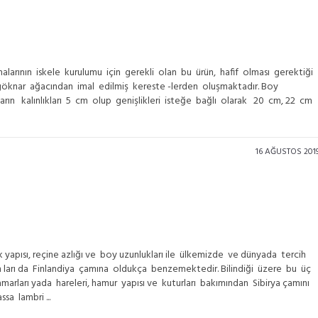
alarının iskele kurulumu için gerekli olan bu ürün, hafif olması gerektiği
göknar ağacından imal edilmiş kereste -lerden oluşmaktadır. Boy
rın kalınlıkları 5 cm olup genişlikleri isteğe bağlı olarak 20 cm, 22 cm
16 AĞUSTOS 201
yapısı, reçine azlığı ve boy uzunlukları ile ülkemizde ve dünyada tercih
ları da Finlandiya çamına oldukça benzemektedir. Bilindiği üzere bu üç
amarları yada hareleri, hamur yapısı ve kuturları bakımından Sibirya çamını
sa lambri ...