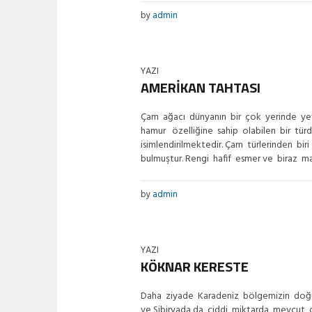
by
admin
YAZI
AMERİKAN TAHTASI
Çam ağacı dünyanın bir çok yerinde yet
hamur özelliğine sahip olabilen bir türd
isimlendirilmektedir. Çam türlerinden b
bulmuştur. Rengi hafif esmer ve biraz mat,
by
admin
YAZI
KÖKNAR KERESTE
Daha ziyade Karadeniz bölgemizin doğu, 
ve Sibiryada da ciddi miktarda mevcut o