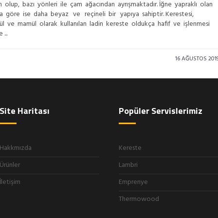
n olup, bazı yönleri ile çam ağacından ayrışmaktadır. İğne yapraklı olan
a göre ise daha beyaz ve reçineli bir yapıya sahiptir. Kerestesi,
ül ve mamül olarak kullanılan ladin kereste oldukça hafif ve işlenmesi
...
16 AĞUSTOS 201
Site Haritası
Popüler Servislerimiz
Hakkmızda
Kereste
Ürünler
Lambri
İletişim
Emprenye
Thermowood