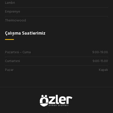
Lambri
Emprenye
Thermowood
Çalışma Saatlerimiz
Pazartesi – Cuma
9.00-19.00
Cumartesi
9.00-15.00
Pazar
Kapalı