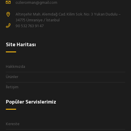
ozlerorman@gmail.com
Altınşehir Mah. Alemdağ Cad. Kilim Sok. No: 3 Yukarı Dudulu –
34775 Ümraniye / İstanbul
90 532 763 91 47
Site Haritası
Hakkmızda
Ürünler
İletişim
Popüler Servislerimiz
Kereste