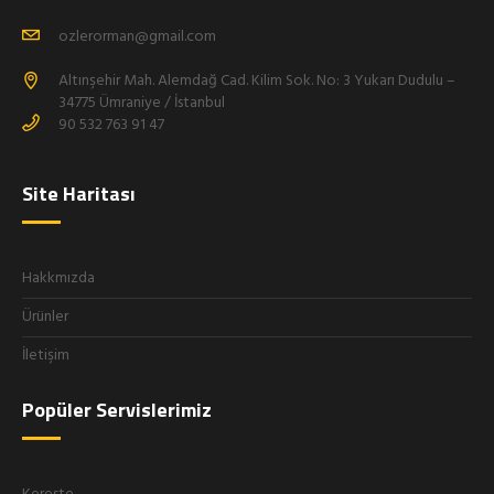
ozlerorman@gmail.com
Altınşehir Mah. Alemdağ Cad. Kilim Sok. No: 3 Yukarı Dudulu –
34775 Ümraniye / İstanbul
90 532 763 91 47
Site Haritası
Hakkmızda
Ürünler
İletişim
Popüler Servislerimiz