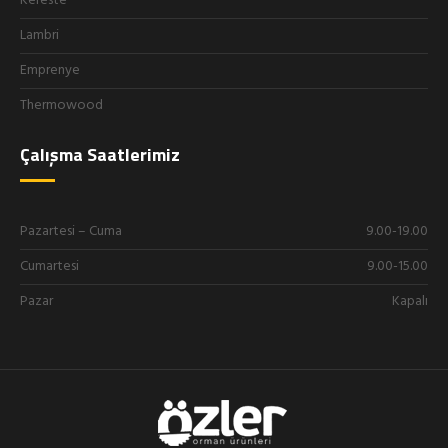
Kereste
Lambri
Emprenye
Thermowood
Çalışma Saatlerimiz
Pazartesi – Cuma
9.00-19.00
Cumartesi
9.00-15.00
Pazar
Kapalı