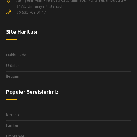
Altınşehir Mah. Alemdağ Cad. Kilim Sok. No: 3 Yukarı Dudulu –
34775 Ümraniye / İstanbul
90 532 763 91 47
Site Haritası
Hakkmızda
Ürünler
İletişim
Popüler Servislerimiz
Kereste
Lambri
Emprenye