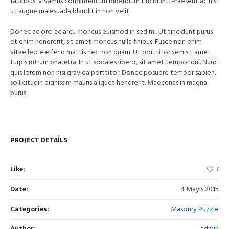
faucibus. Vivamus condimentum bibendum tincidunt. Praesent ac nisi
ut augue malesuada blandit in non velit.
Donec ac orci ac arcu rhoncus euismod in sed mi. Ut tincidunt purus
et enim hendrerit, sit amet rhoncus nulla finibus. Fusce non enim
vitae leo eleifend mattis nec non quam. Ut porttitor sem sit amet
turpis rutrum pharetra. In ut sodales libero, sit amet tempor dui. Nunc
quis lorem non nisi gravida porttitor. Donec posuere tempor sapien,
sollicitudin dignissim mauris aliquet hendrerit. Maecenas in magna
purus.
PROJECT DETAILS
Like:
7
Date:
4 Mayıs 2015
Categories:
Masonry Puzzle