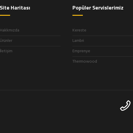
Site Haritası
Popüler Servislerimiz
Hakkmızda
Kereste
Ürünler
Lambri
İletişim
Emprenye
Thermowood