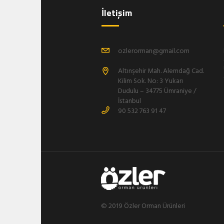
İletişim
ozlerorman@gmail.com
Altınşehir Mah. Alemdağ Cad.
Kilim Sok. No: 3 Yukarı
Dudulu – 34775 Ümraniye /
İstanbul
90 532 763 91 47
© 2019 Özler Orman Ürünleri