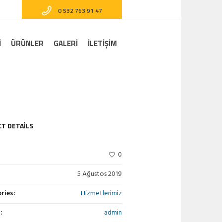
0 532 763 91 47
I
ÜRÜNLER
GALERI
İLETİŞİM
T DETAILS
0
5 Ağustos 2019
ries:
Hizmetlerimiz
:
admin