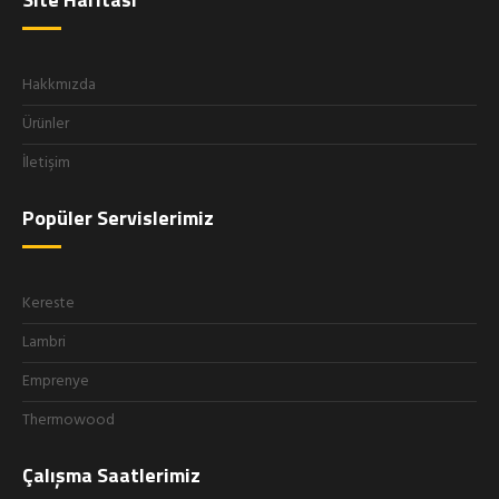
Hakkmızda
Ürünler
İletişim
Popüler Servislerimiz
Kereste
Lambri
Emprenye
Thermowood
Çalışma Saatlerimiz