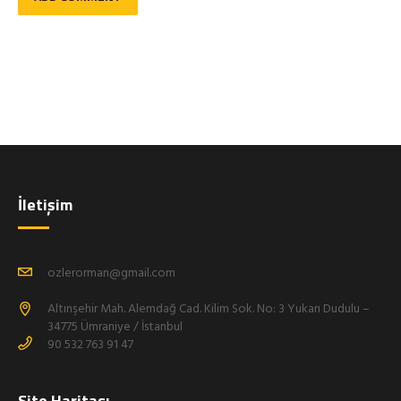
İletişim
ozlerorman@gmail.com
Altınşehir Mah. Alemdağ Cad. Kilim Sok. No: 3 Yukarı Dudulu –
34775 Ümraniye / İstanbul
90 532 763 91 47
Site Haritası