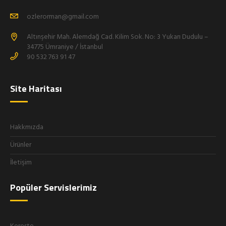
ozlerorman@gmail.com
Altınşehir Mah. Alemdağ Cad. Kilim Sok. No: 3 Yukarı Dudulu –
34775 Ümraniye / İstanbul
90 532 763 91 47
Site Haritası
Hakkmızda
Ürünler
İletişim
Popüler Servislerimiz