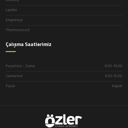
Kereste
Lambri
Emprenye
Thermowood
Çalışma Saatlerimiz
Pazartesi – Cuma
9.00-19.00
Cumartesi
9.00-15.00
Pazar
Kapalı