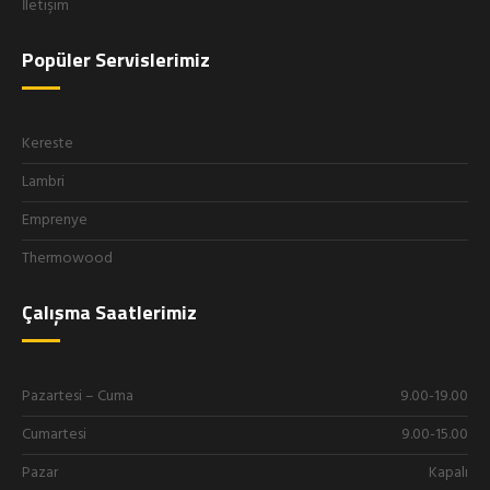
İletişim
Popüler Servislerimiz
Kereste
Lambri
Emprenye
Thermowood
Çalışma Saatlerimiz
Pazartesi – Cuma
9.00-19.00
Cumartesi
9.00-15.00
Pazar
Kapalı