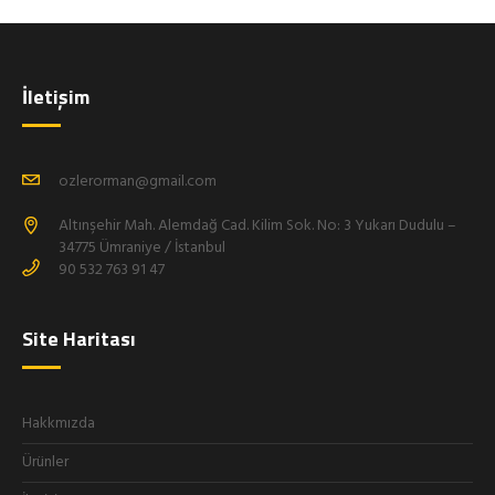
İletişim
ozlerorman@gmail.com
Altınşehir Mah. Alemdağ Cad. Kilim Sok. No: 3 Yukarı Dudulu –
34775 Ümraniye / İstanbul
90 532 763 91 47
Site Haritası
Hakkmızda
Ürünler